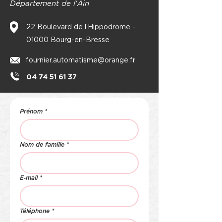
Département de l'Ain
22 Boulevard de l’Hippodrome -
01000 Bourg-en-Bresse
fournier.automatisme@orange.fr
04 74 51 61 37
Prénom
*
Nom de famille
*
E‑mail
*
Téléphone
*