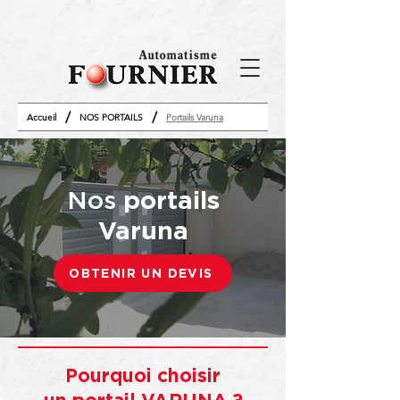
/
/
Accueil
NOS PORTAILS
Portails Varuna
Nos
portails
Varuna
OBTENIR UN DEVIS
Pourquoi choisir