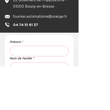
22 Boulevard de l’Hippodrome -
01000 Bourg-en-Bresse
fournier.automatisme@orange.fr
04 74 51 61 37
Prénom
*
Nom de famille
*
E‑mail
*
Téléphone
*
Adresse
*