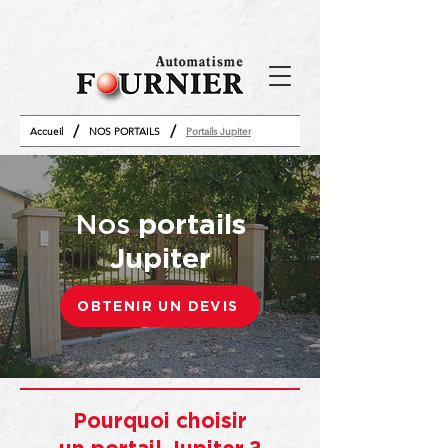
/
/
Accueil
NOS PORTAILS
Portails Jupiter
Nos
portails
Jupiter
OBTENIR UN DEVIS
Pourquoi choisir