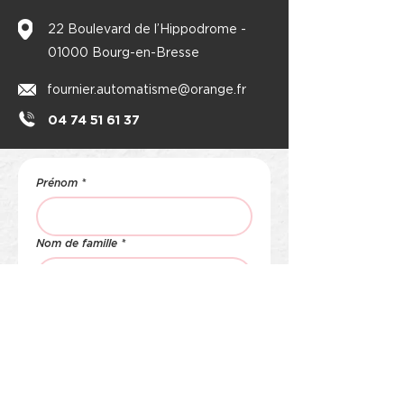
22 Boulevard de l’Hippodrome -
01000 Bourg-en-Bresse
fournier.automatisme@orange.fr
04 74 51 61 37
Prénom
*
Nom de famille
*
E‑mail
*
Téléphone
*