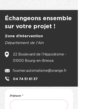
Échangeons ensemble
sur votre projet !
Zone d’intervention
Département de l'Ain
22 Boulevard de l’Hippodrome -
01000 Bourg-en-Bresse
fournier.automatisme@orange.fr
04 74 51 61 37
Prénom
*