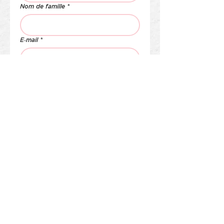
Nom de famille
*
E‑mail
*
Téléphone
*
Adresse
*
Ligne d'adresse 2
Code postal
*
Ville
*