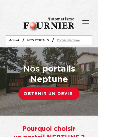
/
/
Accueil
NOS PORTAILS
Portails Neptune
Nos
portails
Neptune
OBTENIR UN DEVIS
Pourquoi choisir