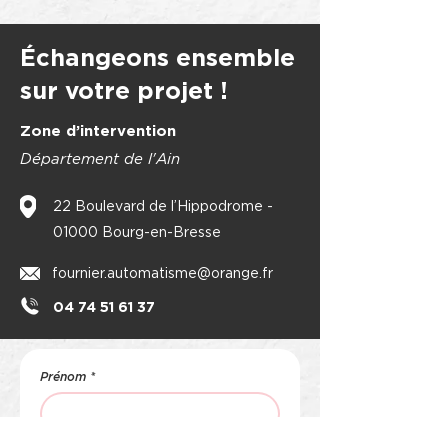
Échangeons ensemble
sur votre projet !
Zone d’intervention
Département de l'Ain
22 Boulevard de l’Hippodrome -
01000 Bourg-en-Bresse
fournier.automatisme@orange.fr
04 74 51 61 37
Prénom
*
Nom de famille
*