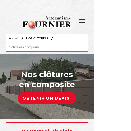
/
/
Accueil
NOS CLÔTURES
Clôtures en Composite
Nos
clôtures
en
composite
OBTENIR UN DEVIS