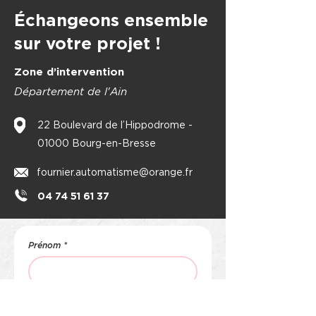
Échangeons ensemble
sur votre projet !
Zone d’intervention
Département de l'Ain
22 Boulevard de l’Hippodrome -
01000 Bourg-en-Bresse
fournier.automatisme@orange.fr
04 74 51 61 37
Prénom
*
Nom de famille
*